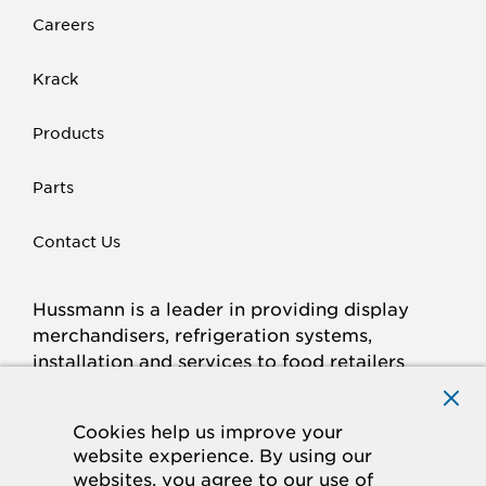
Careers
Krack
Products
Parts
Contact Us
Hussmann is a leader in providing display
merchandisers, refrigeration systems,
installation and services to food retailers
around the world.
Connect with Hussmann
Cookies help us improve your
FACEBOOK
LINKED
INSTAGRAM
YOUTUBE
website experience. By using our
websites, you agree to our use of