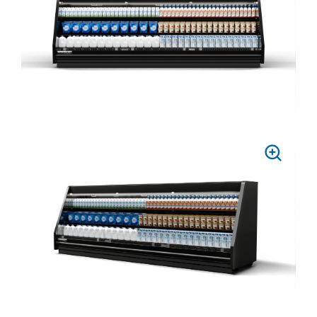
ZOOM
PRESS
TO
ZOOM