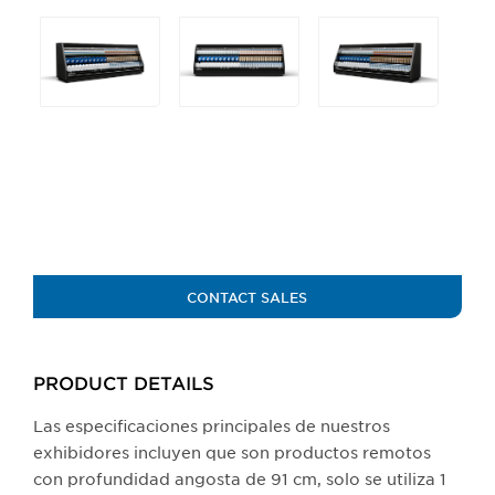
Selecting
any
of
the
buttons
will
update
the
larger
main
image.
CONTACT SALES
PRODUCT DETAILS
Las especificaciones principales de nuestros
exhibidores incluyen que son productos remotos
con profundidad angosta de 91 cm, solo se utiliza 1