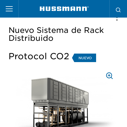
Pasar
al
contenido
principal
Nuevo Sistema de Rack
Distribuido
Protocol CO2
NUEVO
PRESS
TO
ZOOM