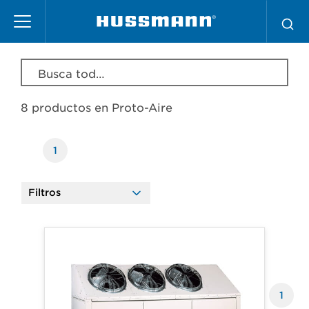
Pasar
Proto-Aire
al
contenido
principal
Busca todos los productos, modelos, series, etc.
8 productos en
Proto-Aire
1
Filtros
Products
1