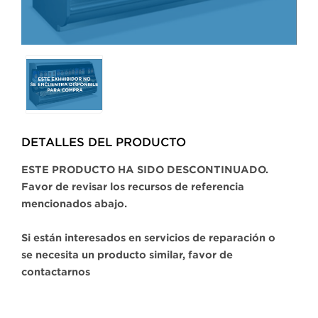
Selecting
any
of
the
buttons
DETALLES DEL PRODUCTO​
will
update
ESTE PRODUCTO HA SIDO DESCONTINUADO.
the
Favor de revisar los recursos de referencia
larger
mencionados abajo.
main
image.
Si están interesados en servicios de reparación o
se necesita un producto similar, favor de
contactarnos