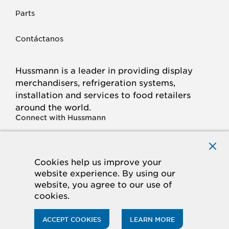
Parts
Contáctanos
Hussmann is a leader in providing display
merchandisers, refrigeration systems,
installation and services to food retailers
around the world.
Connect with Hussmann
FACEBOOK
LINKED
INSTAGRAM
YOUTUBE
IN
Cookies help us improve your
website experience. By using our
© 2026 Hussmann Corporation. All rights reserved.
website, you agree to our use of
cookies.
Privacy Policy
Cookie Policy
Panasonic
CA Supply Chains Act
Do Not Sell My Information
ACCEPT COOKIES
LEARN MORE