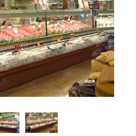
TO
ZOOM