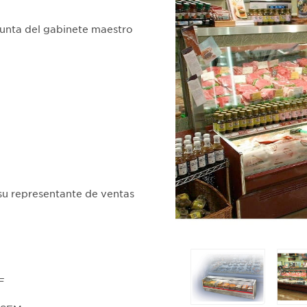
 junta del gabinete maestro
su representante de ventas
Selecting
any
F
of
the