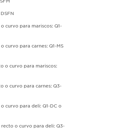
 DSFM
buttons
: DSFN
will
update
 o curvo para mariscos: Q1-
the
larger
main
o o curvo para carnes: Q1-MS
image.
to o curvo para mariscos:
to o curvo para carnes: Q3-
 o curvo para deli: Q1-DC o
 recto o curvo para deli: Q3-