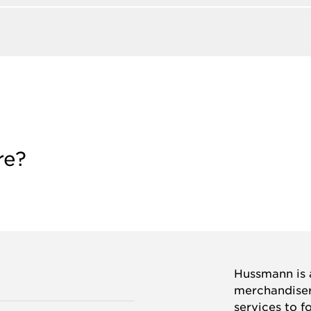
re?
Hussmann is a
merchandisers
services to f