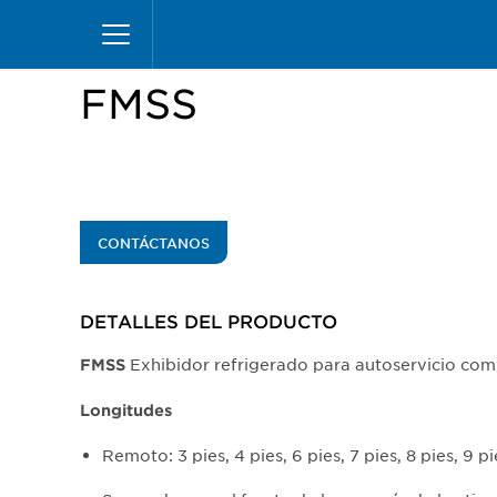
Pasar
Inicio
Productos
Vitrinas
Especialidad
al
contenido
principal
FMSS
CONTÁCTANOS
DETALLES DEL PRODUCTO​
Exhibidor refrigerado para autoservicio co
FMSS
Longitudes
Remoto: 3 pies, 4 pies, 6 pies, 7 pies, 8 pies, 9 pi