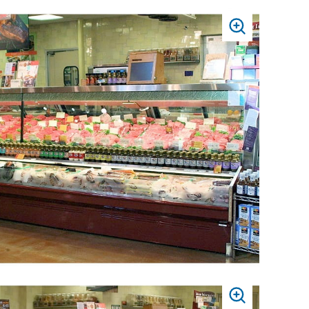
PRESS
TO
ZOOM
PRESS