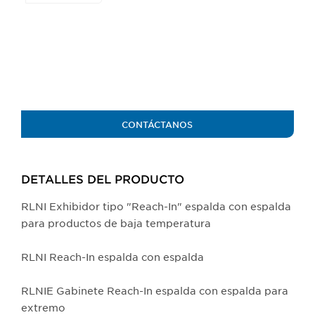
the
buttons
will
update
the
larger
main
image.
CONTÁCTANOS
DETALLES DEL PRODUCTO​
RLNI Exhibidor tipo "Reach-In" espalda con espalda
para productos de baja temperatura
RLNI Reach-In espalda con espalda
RLNIE Gabinete Reach-In espalda con espalda para
extremo