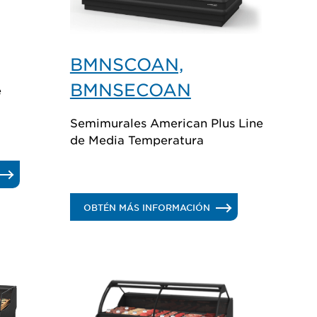
BMNSCOAN,
BMNSECOAN
e
Semimurales American Plus Line
de Media Temperatura
MNSDAN,
.
OBTÉN MÁS INFORMACIÓN
MNTDAN
BMNSCOAN,
BMNSECOAN