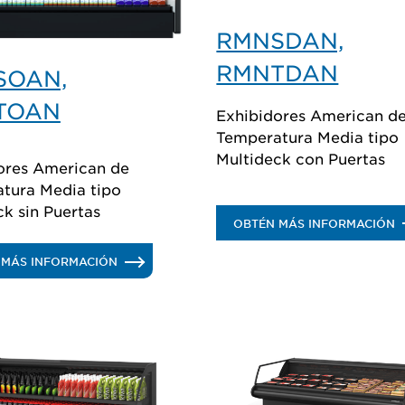
RMNSDAN,
RMNTDAN
SOAN,
TOAN
Exhibidores American d
Temperatura Media tipo
Multideck con Puertas
ores American de
tura Media tipo
ck sin Puertas
.
OBTÉN MÁS INFORMACIÓN
R
.
 MÁS INFORMACIÓN
R
RMNSOAN,
RMNTOAN