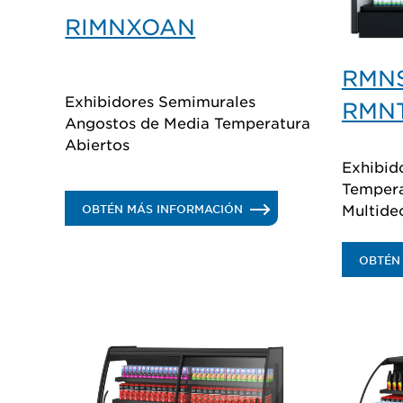
RIMNXOAN
RMN
Exhibidores Semimurales
RMN
Angostos de Media Temperatura
Abiertos
Exhibid
Tempera
Multide
.
OBTÉN MÁS INFORMACIÓN
RIMNXOAN
OBTÉN