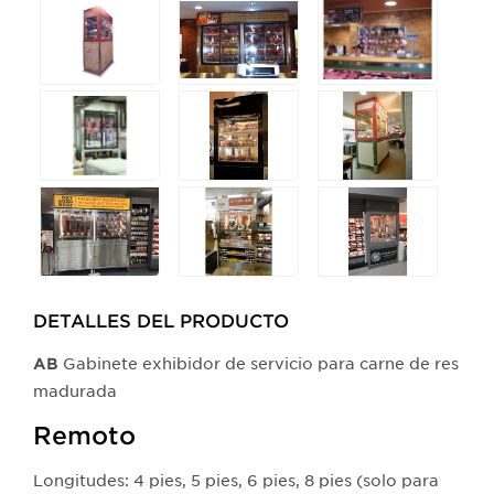
Selecting
any
of
the
buttons
will
update
the
larger
main
image.
DETALLES DEL PRODUCTO​
Gabinete exhibidor de servicio para carne de res
AB
madurada
Remoto
Longitudes: 4 pies, 5 pies, 6 pies, 8 pies (solo para