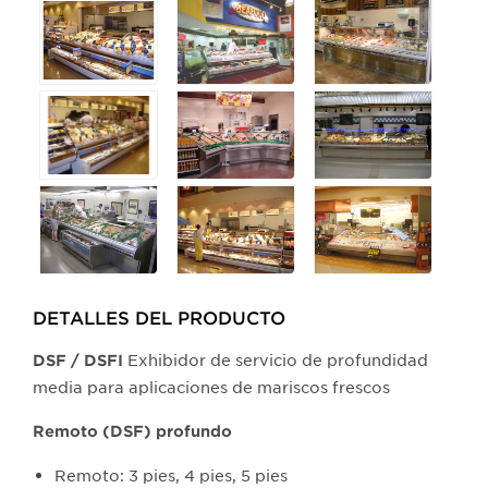
buttons
will
update
the
larger
main
image.
DETALLES DEL PRODUCTO​
Exhibidor de servicio de profundidad
DSF / DSFI
media para aplicaciones de mariscos frescos
Remoto (DSF) profundo
Remoto: 3 pies, 4 pies, 5 pies