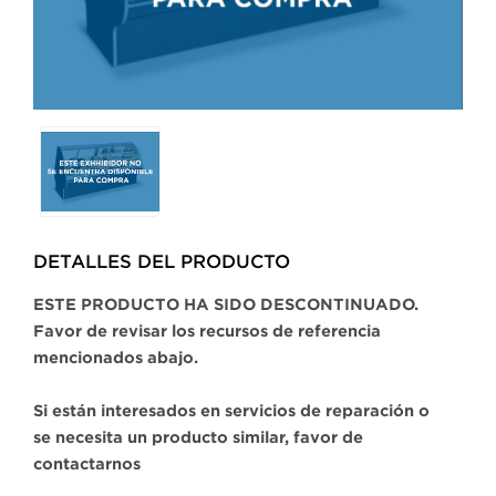
Selecting
any
of
the
buttons
DETALLES DEL PRODUCTO​
will
update
ESTE PRODUCTO HA SIDO DESCONTINUADO.
the
Favor de revisar los recursos de referencia
larger
mencionados abajo.
main
image.
Si están interesados en servicios de reparación o
se necesita un producto similar, favor de
contactarnos