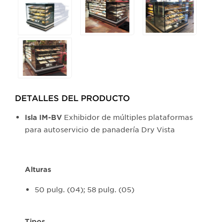
any
of
the
buttons
will
update
the
larger
DETALLES DEL PRODUCTO​
main
Exhibidor de múltiples plataformas
Isla IM-BV
image.
para autoservicio de panadería Dry Vista
Alturas
50 pulg. (04); 58 pulg. (05)
Tipos