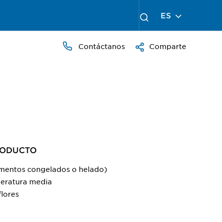
ES
Contáctanos
Comparte
RODUCTO​
imentos congelados o helado)
eratura media
flores