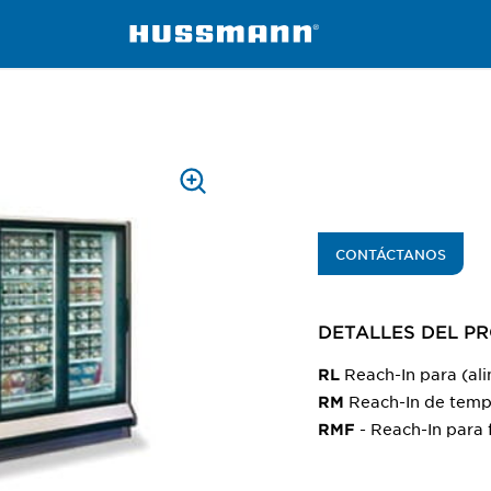
 RM, RMF
PRESS
TO
ZOOM
CONTÁCTANOS
DETALLES DEL P
Reach-In para (al
RL
Reach-In de temp
RM
- Reach-In para 
RMF