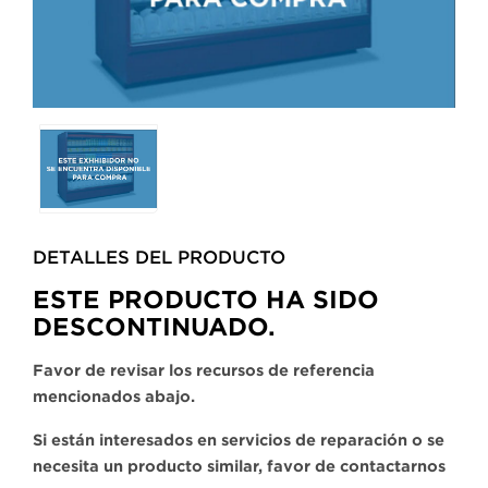
Selecting
any
of
the
buttons
DETALLES DEL PRODUCTO​
will
update
ESTE PRODUCTO HA SIDO
the
DESCONTINUADO.
larger
main
Favor de revisar los recursos de referencia
image.
mencionados abajo.
Si están interesados en servicios de reparación o se
necesita un producto similar, favor de contactarnos