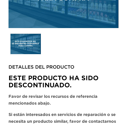
Selecting
any
of
the
buttons
DETALLES DEL PRODUCTO​
will
update
ESTE PRODUCTO HA SIDO
the
DESCONTINUADO.
larger
main
Favor de revisar los recursos de referencia
image.
mencionados abajo.
Si están interesados en servicios de reparación o se
necesita un producto similar, favor de contactarnos