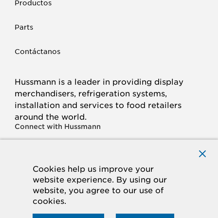
Productos
Parts
Contáctanos
Hussmann is a leader in providing display
merchandisers, refrigeration systems,
installation and services to food retailers
around the world.
Connect with Hussmann
FACEBOOK
LINKED
INSTAGRAM
YOUTUBE
IN
Cookies help us improve your
website experience. By using our
© 2026 Hussmann Corporation. All rights reserved.
website, you agree to our use of
cookies.
Privacy Policy
Cookie Policy
Panasonic
CA Supply Chains Act
Do Not Sell My Information