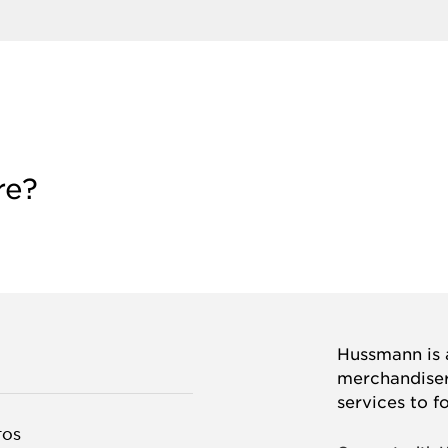
re?
Hussmann is a
merchandisers
services to f
TOS