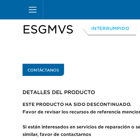
Pasar
Inicio
Productos
Vitrinas
Excel Merchandiz
al
contenido
principal
ESGMVS
INTERRUMPIDO
CONTÁCTANOS
DETALLES DEL PRODUCTO​
ESTE PRODUCTO HA SIDO DESCONTINUADO.
Favor de revisar los recursos de referencia menci
Si están interesados en servicios de reparación o 
similar, favor de contactarnos