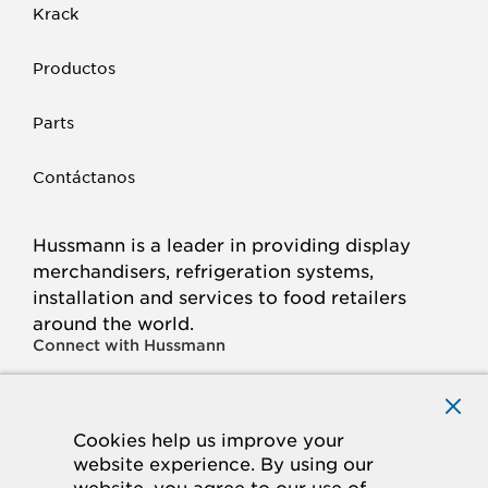
Krack
Productos
Parts
Contáctanos
Hussmann is a leader in providing display
merchandisers, refrigeration systems,
installation and services to food retailers
around the world.
Connect with Hussmann
FACEBOOK
LINKED
INSTAGRAM
YOUTUBE
IN
Cookies help us improve your
website experience. By using our
© 2026 Hussmann Corporation. All rights reserved.
website, you agree to our use of