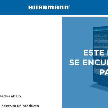
ers
C6X
onados abajo.
se necesita un producto