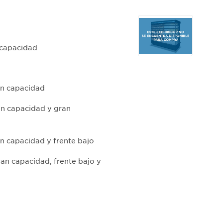
Selecting
any
of
 capacidad
the
buttons
will
an capacidad
update
the
an capacidad y gran
larger
main
image.
an capacidad y frente bajo
an capacidad, frente bajo y