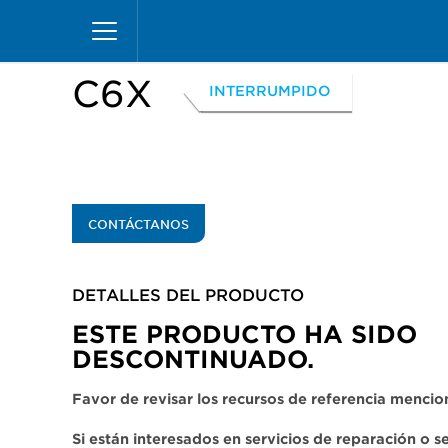
Pasar
Inicio
Productos
Vitrinas
Excel Merchandiz
al
contenido
principal
C6X
INTERRUMPIDO
CONTÁCTANOS
DETALLES DEL PRODUCTO​
ESTE PRODUCTO HA SIDO
DESCONTINUADO.
Favor de revisar los recursos de referencia menci
Si están interesados en servicios de reparación o 