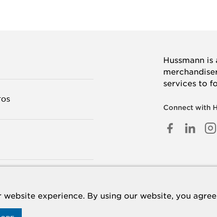
Hussmann is a
merchandisers
services to f
TOS
Connect with 
FACEB
LINK
I
IN
TANOS
 website experience. By using our website, you agree 