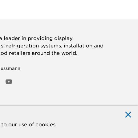
 leader in providing display
, refrigeration systems, installation and
ood retailers around the world.
Hussmann
OOK
ED
NSTAGRAM
YOUTUBE
to our use of cookies.