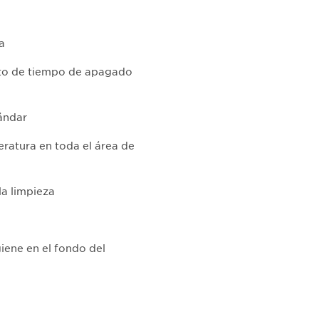
a
nto de tiempo de apagado
ándar
eratura en toda el área de
la limpieza
giene en el fondo del