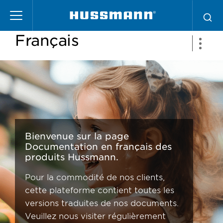
Pasar
Documentation en
al
contenido
Français
principal
Bienvenue sur la page
Documentation en français des
produits Hussmann.
Pour la commodité de nos clients,
cette plateforme contient toutes les
versions traduites de nos documents.
Veuillez nous visiter régulièrement