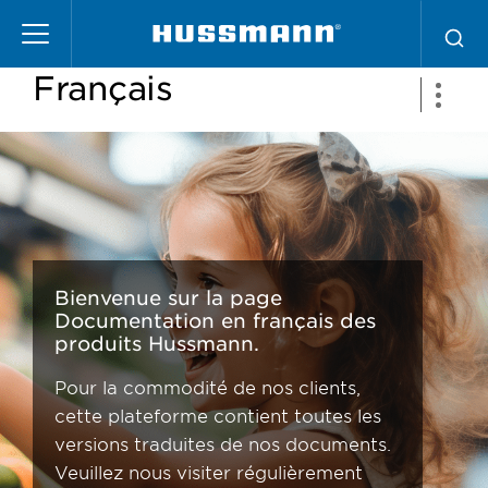
Skip
Documentation en
to
main
Français
content
Bienvenue sur la page
Documentation en français des
produits Hussmann.
Pour la commodité de nos clients,
cette plateforme contient toutes les
versions traduites de nos documents.
Veuillez nous visiter régulièrement