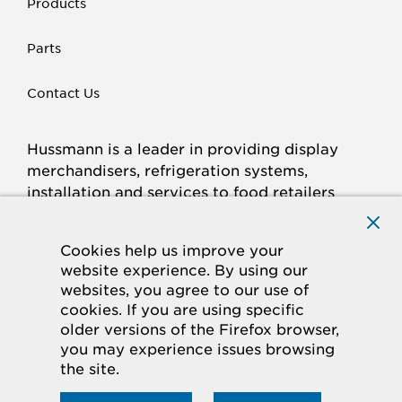
Products
Parts
Contact Us
Hussmann is a leader in providing display
merchandisers, refrigeration systems,
installation and services to food retailers
around the world.
Connect with Hussmann
Cookies help us improve your
FACEBOOK
LINKED
INSTAGRAM
YOUTUBE
website experience. By using our
websites, you agree to our use of
IN
cookies. If you are using specific
older versions of the Firefox browser,
© 2026 Hussmann Corporation. All rights reserved.
you may experience issues browsing
the site.
Privacy Policy
Cookie Policy
Panasonic
CA Supply Chains Act
Do Not Sell My Information